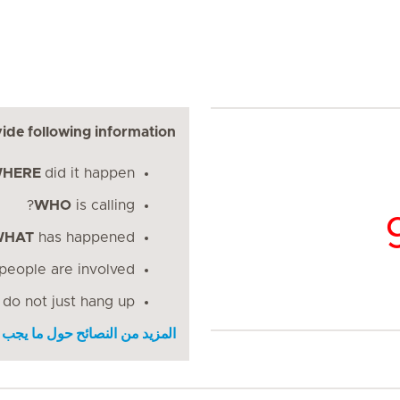
ide following information:
HERE
did it happen?
WHO
is calling?
WHAT
has happened?
eople are involved?
 do not just hang up
المزيد من النصائح حول ما يجب 