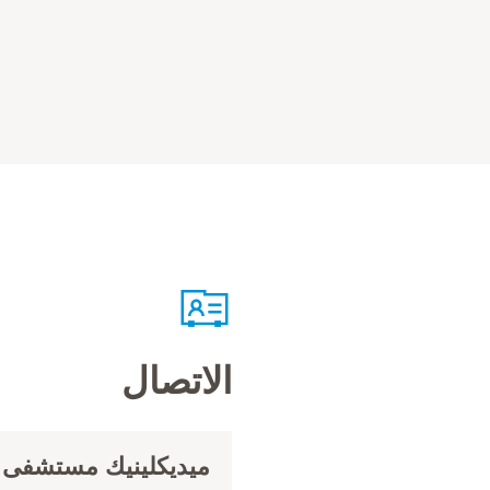
الاتصال
ميديكلينيك مستشفى ف