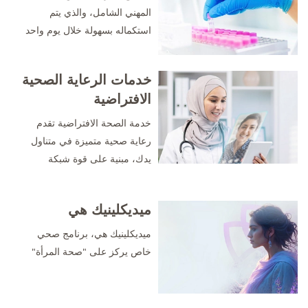
المهني الشامل، والذي يتم
استكماله بسهولة خلال يوم واحد
فقط
خدمات الرعاية الصحية
الافتراضية
خدمة الصحة الافتراضية تقدم
رعاية صحية متميزة في متناول
يدك، مبنية على قوة شبكة
موثوقة من المستشفيات
والعيادات، ومدعومة بتنسيق
ميديكلينيك هي
رعاية شخصي.
ميديكلينيك هي، برنامج صحي
خاص يركز على "صحة المرأة"