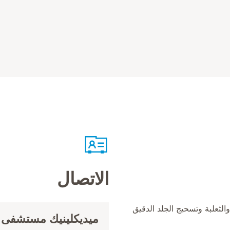
الاتصال
والثعلبة وتسحيج الجلد الدقيق
ميديكلينيك مستشفى ف