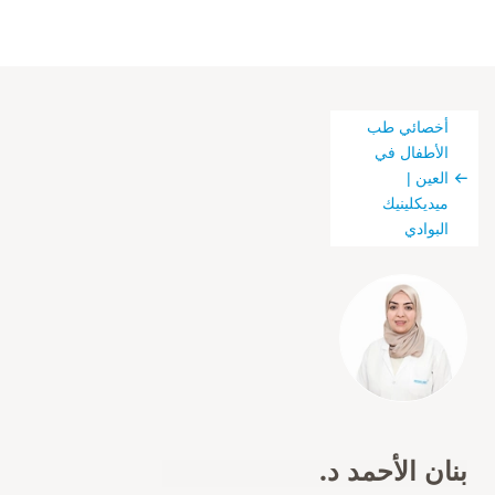
أخصائي طب
الأطفال في
العين |
ميديكلينيك
البوادي
بنان الأحمد د.