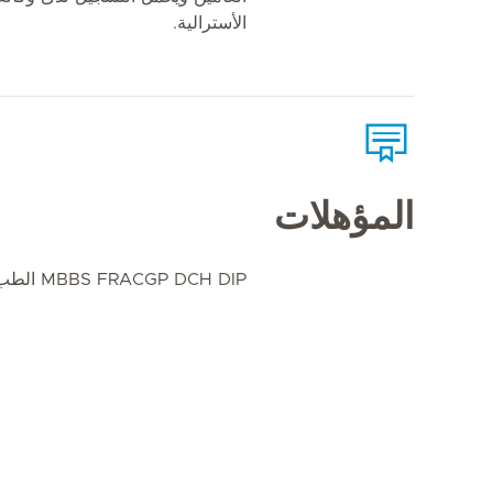
الأسترالية.
المؤهلات
MBBS FRACGP DCH DIP الطب النفسي (اضطرابات الأكل)