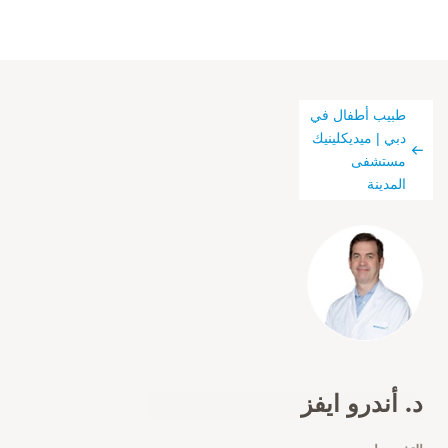
طبيب أطفال في
دبي | ميديكلينيك
مستشفى
المدينة
د. أندرو ايفز