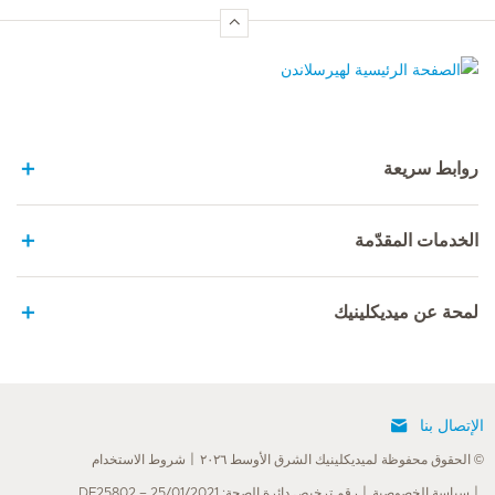
الصفحة الرئيسية لهيرسلاندن
روابط سريعة
الخدمات المقدّمة
لمحة عن ميديكلينيك
الإتصال بنا
© الحقوق محفوظة لميديكلينيك الشرق الأوسط ٢٠٢٦
شروط الاستخدام
سياسة الخصوصية
رقم ترخيص دائرة الصحة: DF25802 – 25/01/2021