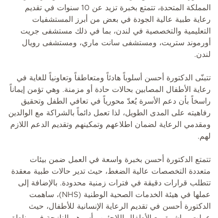
المملكة المتحدة، تتمتع بخبرة تزيد عن 10 سنوات في تقديم
رعاية طبية عالية الجودة في بعض من أبرز المستشفيات
التعليمية والتخصصية في لندن، بما في ذلك مستشفى جريت
أورموند ستريت، ومستشفى سانت ماري، ومستشفى رويال
لندن.
تتبنّى الدكتورة أحسن أسلوباً هادئاً ومتعاطفاً وتعاونياً للغاية في
رعاية الأطفال المصابين بحالات حادة أو مزمنة. وهي تؤمن إيماناً
راسخاً بأن دعم الأسرة يُعدّ محورياً في تعافي الطفل وتحقيق
رفاهيته على المدى الطويل، لذا تعمل دائماً بالشراكة مع الوالدين
ومقدمي الرعاية لضمان اطلاعهم وتمكينهم وتقديم الدعم اللازم
لهم.
تتمتع الدكتورة أحسن بخبرة واسعة في العمل ضمن بيئات
متعددة التخصصات عالية الضغط، حيث تدير حالات طبية معقدة
تتطلب قرارات دقيقة في فترات زمنية محدودة. بالإضافة إلى
عملها في هيئة الخدمات الصحية الوطنية (NHS)، ساهمت
الدكتورة أحسن في تقديم الرعاية الإنسانية للأطفال، حيث