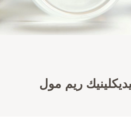
ديكلينيك ريم مول