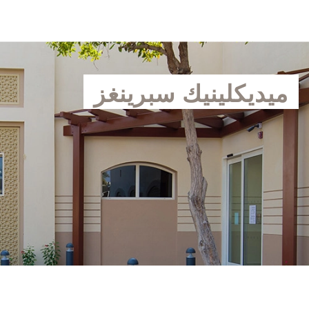
ميديكلينيك سبرينغز