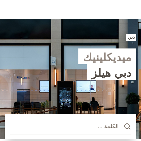
دبي
ميديكلينيك
دبي هيلز