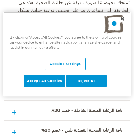
تمنحك فحوصاتنا صورة دقيقة عن حالتك الصحية. هذه هي
الطريقة التي نساعدك بها على تحسين نوعية حياتك بشكل
مستدام وتحسين صحتك وتعزيز إنتاجيتك. تعرف على المزيد حول
الباقات في هذا القسم.
By clicking “Accept All Cookies”, you agree to the storing of cookies
توفر باقة الصحة الأساسية لدينا، المصممة لكل من الرجال
on your device to enhance site navigation, analyze site usage, and
والنساء، مزيجًا مثاليًا من استشارات الأطباء الخبراء ومجموعة
assist in our marketing efforts.
شاملة من الفحوصات المخبرية الأساسية، بما في ذلك تعداد الدم
الكامل، وملف الدهون، وفيتامين د3، والمزيد، مما يضمن بقائك
Cookies Settings
في ذروة صحتك.
Accept All Cookies
Reject All
باقة الرعاية الصحية الأساسية - خصم 20%
باقة الرعاية الصحية الشاملة - خصم 20%
باقة الرعاية الصحية التنفيذية بلس - خصم 20%