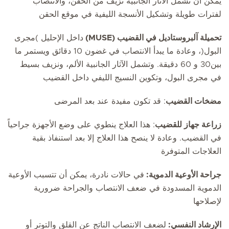
يمكن أن تشمل الآثار الجانبية نزيف من الحقن، والانتصاب
لفترات طويلة وتشكيل الأنسجة الليفية في موقع الحقن
تحميلة آلبروستاديل في القضيب (MUSE)
داخل الإحليل )مجرى
البول(، وعادة ما يبدأ الانتصاب في غضون 10 دقائق ويستمر ما
بين30 و 60 دقيقة. وتشمل الآثار الجانبية الألم، ونزيف بسيط
في مجرى البول، وتكوين النسيج الليفي داخل القضيب
مضخات القضيب
: قد تكون مفيدة عند بعد المرضى
زراعة جهاز للقضيب
: هذا العلاج ينطوي على وضع الأجهزة جراحياً
في القضيب. وعادة لا ينصح هذا العلاج إلا بعد استنفاذ بقية
العلاجات المتوفرة
جراحة الأوعية الدموية:
في حالات نادرة، يمكن أن تتسبب الأوعية
الدموية المسدودة في ضعف الانتصاب والجراحة ضرورية
لإصلاحها
الإرشاد النفسي:
لضعف الانتصاب الناتج عن القلق والتوتر أو