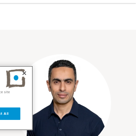
ce site
t All