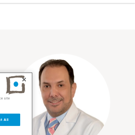
ce site
t All