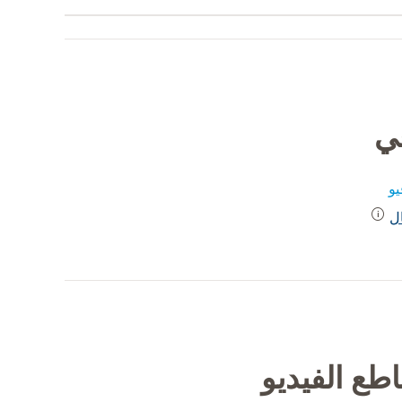
في
و
ل
طع الفيديو