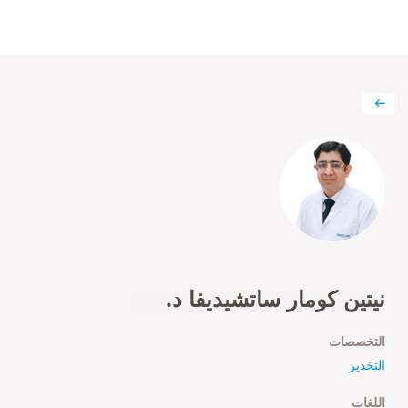
نيتين كومار ساتشيديفا د.
التخصصات
التخدير
اللغات