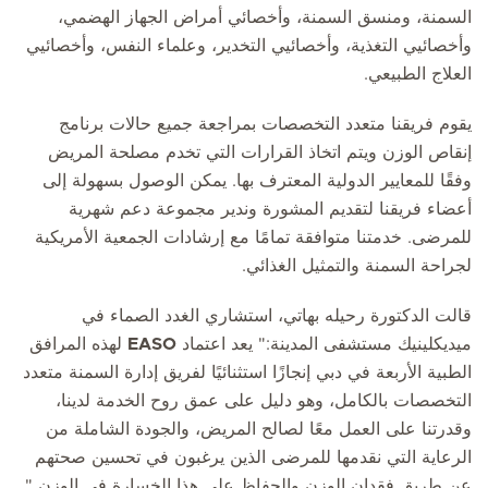
السمنة، ومنسق السمنة، وأخصائي أمراض الجهاز الهضمي،
وأخصائيي التغذية، وأخصائيي التخدير، وعلماء النفس، وأخصائيي
العلاج الطبيعي.
يقوم فريقنا متعدد التخصصات بمراجعة جميع حالات برنامج
إنقاص الوزن ويتم اتخاذ القرارات التي تخدم مصلحة المريض
وفقًا للمعايير الدولية المعترف بها. يمكن الوصول بسهولة إلى
أعضاء فريقنا لتقديم المشورة وندير مجموعة دعم شهرية
للمرضى. خدمتنا متوافقة تمامًا مع إرشادات الجمعية الأمريكية
لجراحة السمنة والتمثيل الغذائي.
قالت الدكتورة رحيله بهاتي، استشاري الغدد الصماء في
ميديكلينيك مستشفى المدينة:" يعد اعتماد
EASO
لهذه المرافق
الطبية الأربعة في دبي إنجازًا استثنائيًا لفريق إدارة السمنة متعدد
التخصصات بالكامل، وهو دليل على عمق روح الخدمة لدينا،
وقدرتنا على العمل معًا لصالح المريض، والجودة الشاملة من
الرعاية التي نقدمها للمرضى الذين يرغبون في تحسين صحتهم
عن طريق فقدان الوزن والحفاظ على هذا الخسارة في الوزن ".