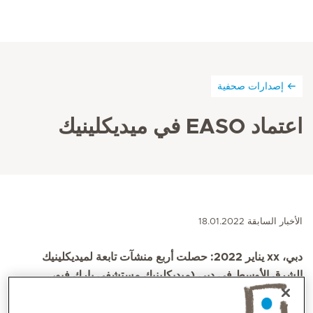
إصدارات صحفية
اعتماد EASO في ميديكلينيك
الأخبار السابقة 18.01.2022
دبي، xx يناير 2022: حصلت أربع منشآت تابعة لميديكلينيك
الشرق الأوسط في دبي (ميديكلينيك مستشفى بارك فيو،
وميديكلينيك مستشفى المدينة، وميديكلينيك مستشفى ويلكير،
وميدكلينيك دبي مول) على الاعتماد من الجمعية الأوروبية لدراسة