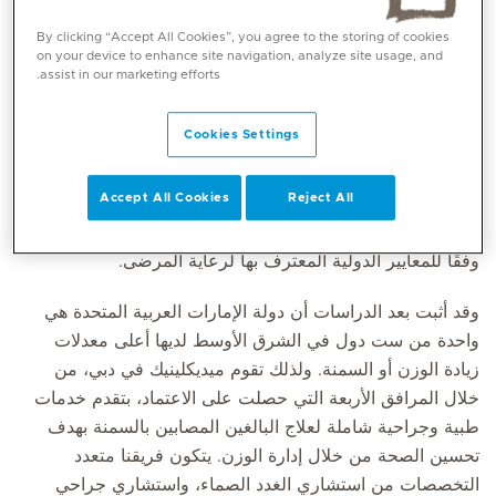
السمنة (EASO) كمركز متعاون لإدارة السمنة. (COM).
By clicking “Accept All Cookies”, you agree to the storing of cookies
on your device to enhance site navigation, analyze site usage, and
assist in our marketing efforts.
بموجب مخطط EASO COM
الخاص بالتقييم، تم اعتماد مراكز
إدارة السمنة وفقًا لمجموعة من المعايير الموضوعة بعناية ووفقًا
Cookies Settings
للإرشادات الأوروبية والأكاديمية المقبولة من قبل فريق عمل
إدارة السمنة التابع للجمعية الأوروبية لدراسة السمنة. حيث
Accept All Cookies
Reject All
يعترف هذا الاعتماد بجودة برنامج إنقاص الوزن الأخلاقي والقائم
على الأدلة الذي تقدمه ميديكلينيك في دبي، والذي يتم تقديمه
وفقًا للمعايير الدولية المعترف بها لرعاية المرضى.
وقد أثبت بعد الدراسات أن دولة الإمارات العربية المتحدة هي
واحدة من ست دول في الشرق الأوسط لديها أعلى معدلات
زيادة الوزن أو السمنة. ولذلك تقوم ميديكلينيك في دبي، من
خلال المرافق الأربعة التي حصلت على الاعتماد، بتقدم خدمات
طبية وجراحية شاملة لعلاج البالغين المصابين بالسمنة بهدف
تحسين الصحة من خلال إدارة الوزن. يتكون فريقنا متعدد
التخصصات من استشاري الغدد الصماء، واستشاري جراحي