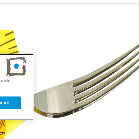
ce site
t All