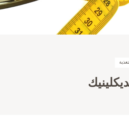
غذية
ديكلينيك