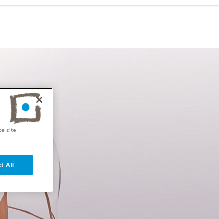
ce site
t All