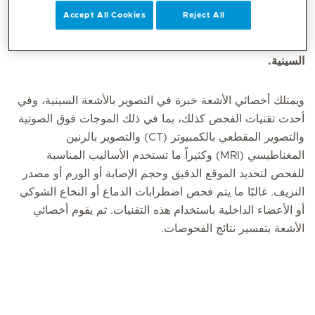
Accept All Cookies
Reject All
تستخدم الأشعة أساليب غير تداخلية للحصول على صور لأعضاء
الجسم. وأفضل مثال معروف على ذلك هو التصوير بالأشعة
السينية.
ويمتلك أخصائي الأشعة خبرة في التصوير بالأشعة السينية، وفي
أحدث تقنيات الفحص كذلك، بما في ذلك الموجات فوق الصوتية
والتصوير المقطعي بالكمبيوتر (CT) والتصوير بالرنين
المغناطيسي (MRI) وكثيراً ما تستخدم الأساليب المناسبة
للفحص لتحديد الموقع الدقيق وحجم الإصابة أو الورم أو مصدر
النزيف. غالبًا ما يتم فحص اضطرابات الدماغ أو النخاع الشوكي
أو الأعضاء الداخلية باستخدام هذه التقنيات. ثم يقوم أخصائي
الأشعة بتفسير نتائج الفحوصات.