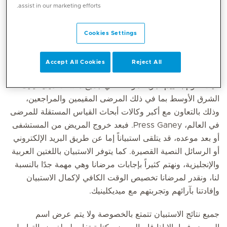
assist in our marketing efforts.
يهمنا في ميديكلينيك أن نضع مرضانا ضمن أولوياتنا. فالاستماع إلى
آراء مرضانا هي الطريقة الوحيدة التي يمكننا من خلالها التعلم
Cookies Settings
وفهم ما يمكننا تطويره وتعديله لتقديم أفضل خدمات لهم
والتحسين منها.
Accept All Cookies
Reject All
حيث نقوم بتقييم تجربة مرضانا في جميع منشآت ميديكلينيك
الشرق الأوسط بما في ذلك المرضى المقيمين والمراجعين،
وذلك بالتعاون مع أكبر وكالات أبحاث القياس المستقلة للمرضى
في العالم، Press Ganey. فبعد خروج المريض من المستشفى
أو بعد موعده، قد يتلقى استبياناً إما عن طريق البريد الإلكتروني
أو الرسائل النصية القصيرة. كما يتوفر الاستبيان باللغتين العربية
والإنجليزية، ونهتم كثيراً بإجابات مرضانا وهي مهمة جدًا بالنسبة
لنا، ونقدر لمرضانا تخصيص الوقت الكافي لإكمال الاستبيان
وإفادتنا بآرائهم وتجربتهم مع ميديكلينيك.
جميع نتائج الاستبيان تتمتع بالخصوصة ولا يتم عرض اسم