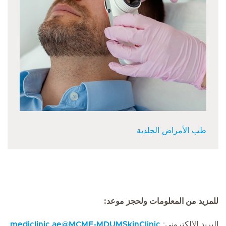
طب الأمراض الجلدية
للمزيد من المعلومات ولحجز موعد:
البريد الإلكتروني:
MCME-MDUMSkinClinic
@
mediclinic.ae