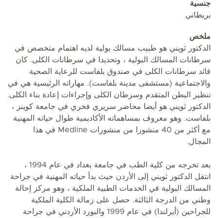
جنسية
بريطاني
ملخص
الدكتور ثويني هو طبيب مسالك بولية لديه اهتمام متخصص في
سرطانات المسالك البولية ، وتحديدا في سرطانات الكلى. كان
قائد سرطانات الكلى في صندوق بلفاست للرعاية الصحية
والاجتماعية (مستشفى مدينة بلفاست). مهاراته الرئيسية هي في
تنظير البطن المتقدم وسرطان الكلى وإجراءات إعادة بناء الكلى.
الدكتور ثويني هو أيضا محاضر سريري فخري في جامعة كوينز ،
بلفاست. وهو معروف بمساهماته الأكاديمية طوال حياته المهنية
مع أكثر من 40 منشورا من منشورات Medline في هذا
المجال.
بعد تخرجه من كلية الطب في جامعة بغداد في عام 1994 ،
انتقل الدكتور ثويني إلى الأردن حيث بدأ حياته المهنية في جراحة
المسالك البولية في الخدمات الطبية الملكية ، وهو مركز إحالة
وطني من الدرجة الثالثة. حصل على زمالة الكلية الملكية
للجراحين (أيرلندا) في عام 1999 والبورد الأردني في جراحة