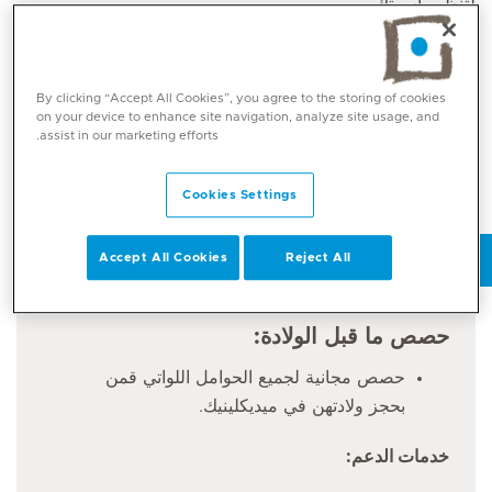
لتنظيم أسرتك
في ميديكلينيك، نقدم خدمات
تنظيم الأسرة
وإرشادات شخصية
لمساعدتك على اتخاذ قرارات واضحة بشأن صحتك الإنجابية. بدءًا
By clicking “Accept All Cookies”, you agree to the storing of cookies
من وسائل منع الحمل إلى استشارات ما قبل الحمل، ندعم
on your device to enhance site navigation, analyze site usage, and
assist in our marketing efforts.
رحلتك نحو حمل صحي ومُعد جيدًا.
الخدمات التي سيضيفها فريق ميديكلينيك.
Cookies Settings
أحجز موعد
Accept All Cookies
Reject All
حصص ما قبل الولادة:
حصص مجانية لجميع الحوامل اللواتي قمن
بحجز ولادتهن في ميديكلينيك.
خدمات الدعم: