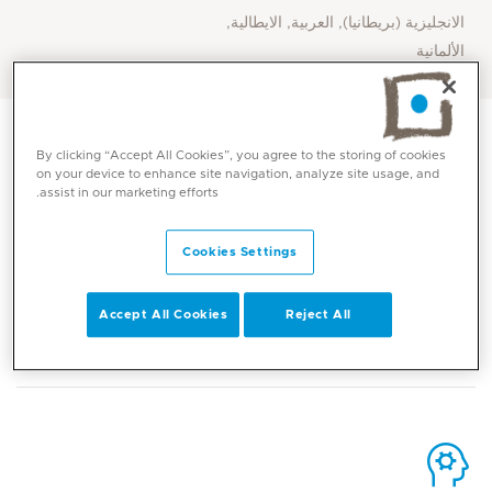
الانجليزية (بريطانيا), العربية, الايطالية,
الألمانية
By clicking “Accept All Cookies”, you agree to the storing of cookies
on your device to enhance site navigation, analyze site usage, and
assist in our marketing efforts.
الاتصال
Cookies Settings
Mediclinic Middle East Corporate Office
Accept All Cookies
Reject All