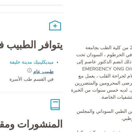
يتوافر الطبيب 
تخرج الدكتور عاصم في عام 2009 من كلية الطب بجامعة
 في الخرطوم ، السودان تحت
 ذلك انضم الدكتور عاصم إلى
ميديكلينيك مدينة خليفة
ة غير الحكومية الدولية. EMERGENCY ONG Onlus
طبيب عام
 لجراحة القلب ، يعمل مع
في القسم طب الأسرة
لمرضى المحرومين والمتضررين
ى. لديه خمس سنوات من الخبرة
شفيات الخاصة.
 الطبي السوداني والمجلس
وظبي.
المنشورات ومقا