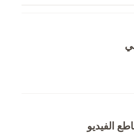
في
طع الفيديو