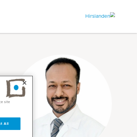
ce site
t All