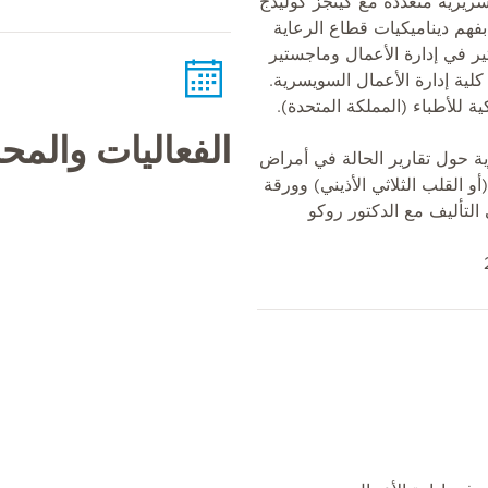
سريرية متعددة مع كينجز كوليدج
بفهم ديناميكيات قطاع الرعاية
 في إدارة الأعمال وماجستير
لية إدارة الأعمال السويسرية.
ية للأطباء (المملكة المتحدة).
الفعاليات والم
ة حول تقارير الحالة في أمراض
قلب للبالغين ، Cor triatriatum (أو القلب الثلاثي الأذيني) وورقة
لتأليف مع الدكتور روكو