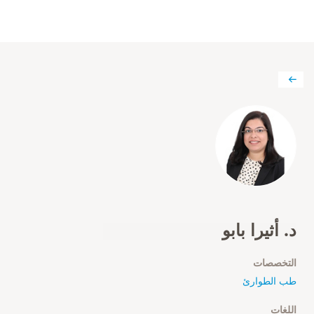
د. أثيرا بابو
التخصصات
طب الطوارئ
اللغات