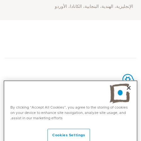
الإنجليزية، الهندية، البنجابية، الكانادا، الأوردو
المهارات الأساسية
By clicking “Accept All Cookies”, you agree to the storing of cookies
on your device to enhance site navigation, analyze site usage, and
د. شروتي كاكار تتمتع بخبرة واسعة في تشخيص وعلاج مجموعة
assist in our marketing efforts.
شاملة من أمراض الجلد والشعر والأظافر، مدعومة بتدريب
سريري وجراحي قوي في مؤسسات وطنية ودولية رائدة.
Cookies Settings