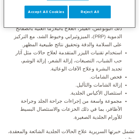
تشمل مجالات خبرتها الأساسية:
Accept All Cookies
Reject All
إجراءات الأمراض الجلدية التجميلية المتقدمة، بما في
ذلك البوتوكس، الفيلر، العلاج بالبلازما الغنية بالصفائح
الدموية (PRP)، الميزوثيرابي وخيوط الشد، مع التركيز
على السلامة والدقة وتحقيق نتائج طبيعية المظهر.
استخدام تقنيات الليزر المتقدمة لعلاج حالات مثل آثار
حب الشباب، التصبغات، إزالة الشعر، إزالة الوشم،
تجديد البشرة وعلاج الآفات الوعائية.
فحص الشامات.
إزالة الشامات والثآليل.
استئصال الأكياس الجلدية.
مجموعة واسعة من إجراءات جراحة الجلد وجراحة
الأظافر، بما في ذلك الخزعات والاستئصال البسيط
للأورام الجلدية الصغيرة.
تشمل خبرتها السريرية علاج الحالات الجلدية الشائعة والمعقدة،