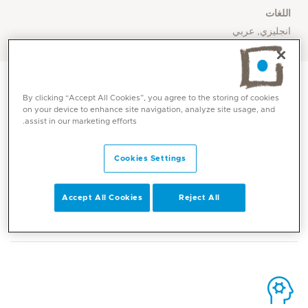
اللغات
انجليزي, عربي
By clicking “Accept All Cookies”, you agree to the storing of cookies
on your device to enhance site navigation, analyze site usage, and
assist in our marketing efforts.
الاتصال
Cookies Settings
Mediclinic Middle East Corporate Office
Accept All Cookies
Reject All