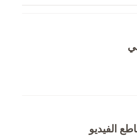
في
طع الفيديو