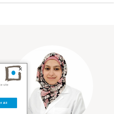
ce site
t All