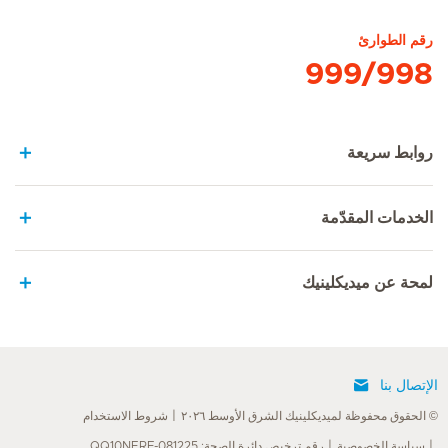
رقم الطوارئ
999/998
روابط سريعة
الخدمات المقدّمة
لمحة عن ميديكلينيك
الإتصال بنا
© الحقوق محفوظة لميديكلينيك الشرق الأوسط ٢٠٢٦
شروط الاستخدام
سياسة الخصوصية
رقم ترخيص دائرة الصحة: QQ10NERF-081225