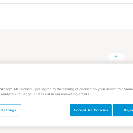
زبير إداكافيل د.
التخصصات
 “Accept All Cookies”, you agree to the storing of cookies on your device to enhan
الطب الباطني
 analyze site usage, and assist in our marketing efforts.
 Settings
Accept All Cookies
Rejec