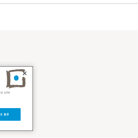
ce site
t All