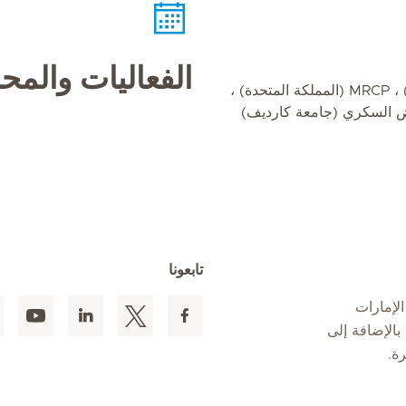
الفعاليات والم
دكتوراه في الطب (الطب الباطني) ، MRCP (المملكة المتحدة) ،
تابعونا
لإمارات
 المقيمين بالإضافة إلى