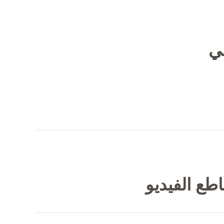
في
طع الفيديو