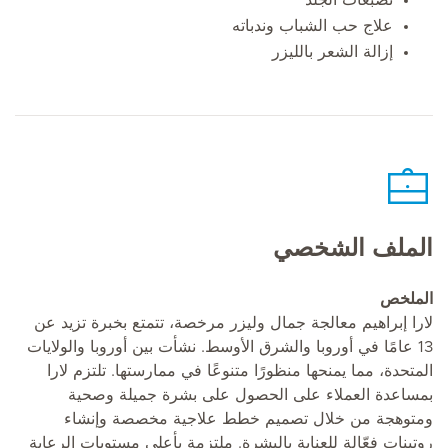
علاج حب الشباب وندباته
إزالة الشعر بالليزر
الملف الشخصي
الملخص
لارا إبراهيم معالجة جمال وليزر مرخصة، تتمتع بخبرة تزيد عن
13 عامًا في أوروبا والشرق الأوسط. نشأت بين أوروبا والولايات
المتحدة، مما يمنحها منظورًا متنوعًا في ممارستها. تلتزم لارا
بمساعدة العملاء على الحصول على بشرة جميلة وصحية
ومتوهجة من خلال تصميم خطط علاجية مخصصة وإنشاء
روتينات فعّالة للعناية بالبشرة. ملتزمة بأعلى مستويات الرعاية