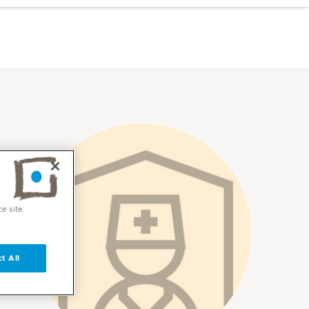
ce site
t All