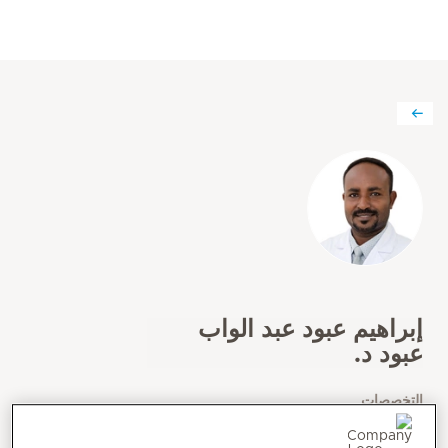
إبراهيم عبود عبد الواب
عبود د.
التخصصات
الطب الباطني