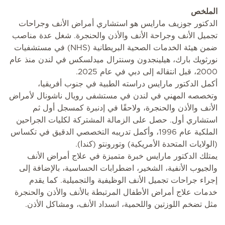
الملخص
الدكتور جوزيف مارايس هو استشاري أمراض الأنف وجراحات
تجميل الأنف وجراحة الأنف والأذن والحنجرة. شغل عدة مناصب
ضمن هيئة الخدمات الصحية البريطانية (NHS) في مستشفيات
نورثويك بارك، هيلينجدون وسنترال ميدلسكس في لندن منذ عام
2000، قبل انتقاله إلى دبي في عام 2025.
أكمل الدكتور مارايس دراسته الطبية في جنوب أفريقيا،
وتخصصه المهني في لندن في مستشفى رويال ناشونال لأمراض
الأنف والأذن والحنجرة، ولاحقًا في إدنبرة كمسجل أول ثم
استشاري أول. حصل على الزمالة المشتركة لكليات الجراحين
الملكية عام 1996، وأكمل تدريبه التخصصي الدقيق في تكساس
(الولايات المتحدة الأمريكية) وتورونتو (كندا).
يمتلك الدكتور مارايس خبرة متميزة في علاج أمراض الأنف
والجيوب الأنفية، الشخير، اضطرابات الحساسية، بالإضافة إلى
إجراء جراحات تجميل الأنف الوظيفية والتجميلية. كما يقدم
خدمات علاج أمراض الأطفال المرتبطة بالأنف والأذن والحنجرة
مثل تضخم اللوزتين واللحمية، انسداد الأنف، ومشاكل الأذن.