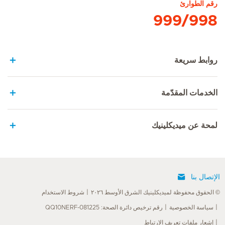
رقم الطوارئ
999/998
روابط سريعة
الخدمات المقدّمة
لمحة عن ميديكلينيك
الإتصال بنا
© الحقوق محفوظة لميديكلينيك الشرق الأوسط ٢٠٢٦
شروط الاستخدام
سياسة الخصوصية
رقم ترخيص دائرة الصحة: QQ10NERF-081225
إشعار ملفات تعريف الارتباط