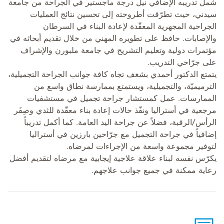
شمل تدريبه الإضافي نيل درجة ماجستير في الجراحة من جامعة
سيدني، حيث تطرّقت أطروحته إلى تحسين نتائج العمليات
الجراحية المجهرية المعقّدة لإعادة البناء في السرطان
والإصابات. حافظ على تطويره المهني من خلال تقديم أبحاثه في
مؤتمرات دولية وتعليم التشريح في جامعة ملبورن والإشراف
على جرّاحي التدريب.
يتمتع الدكتور أحمدي بشغف تجاه كافة جوانب الجراحة التجميلية،
الترميميّة، والتجميلية، ويستمتع بممارسة نطاق واسع من
الممارسات. عمل كمستشار جراحة تجميل في مستشفيات
مرجعية في أستراليا ونفّذ حالات إعادة بناء معقّدة للثدي وصِفَر
الرأس/الرقبة، فضلاً عن جراحة اليد العامة. كما أكمل تدريباً
إضافياً في جراحة التجميل مع جرّاحين بارزين في أستراليا
لتوفير مجموعة واسعة من الإجراءات لمرضاه.
يكرّس نفسه لبناء علاقة علاجية إيجابية مع مرضاه لتقديم أفضل
رعاية ممكنة في جميع جوانب علاجهم.