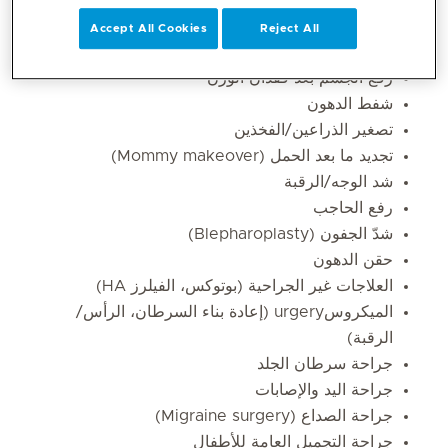
جراحة التثدِّي لدى الرجال
Accept All Cookies
Reject All
شد البطن
رفع الجسم بعد فقدان الوزن
شفط الدهون
تصغير الذراعين/الفخذين
تجديد ما بعد الحمل (Mommy makeover)
شد الوجه/الرقبة
رفع الحاجب
شدّ الجفون (Blepharoplasty)
حقن الدهون
العلاجات غير الجراحية (بوتوكس، الفيلرز HA)
الميكروسurgery (إعادة بناء السرطان، الرأس/
الرقبة)
جراحة سرطان الجلد
جراحة اليد والإصابات
جراحة الصداع (Migraine surgery)
جراحة التجميل العامة للأطفال