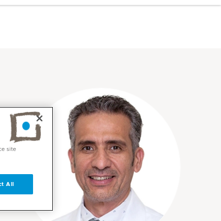
ce site
t All