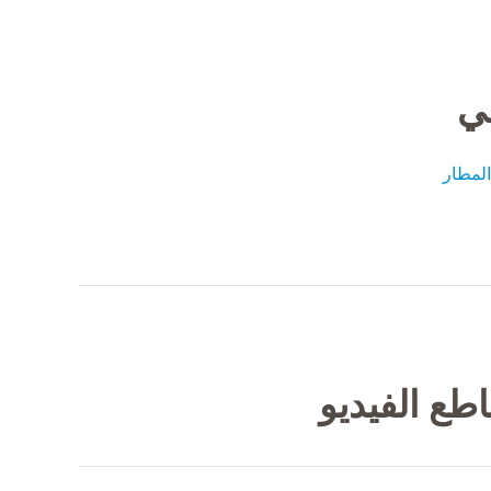
في
لمطار
طع الفيديو