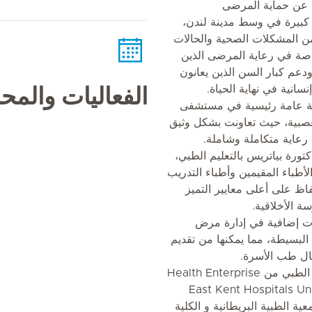
GP) ومسؤولة عن حماية المرضى
Saf) في عيادة كبيرة في وسط مدينة لندن،
 المشكلات الصحية والحالات
خاصة في رعاية المرضى الذين
دعم كبار السن الذين يعانون
انية في نهاية الحياة.
الفعاليات والم
بة عامة رئيسية في مستشفى
بية، حيث تعاونت بشكل وثيق
عاية متكاملة وشاملة.
تورة بياتريس بالتعليم الطبي،
باء المقيمين وأطباء التدريب
ظ على أعلى معايير التميز
 الأخلاقية.
دات إضافية في إدارة مرض
البسيطة، مما يمكنها من تقديم
ل طب الأسرة.
وقد حصلت على جوائز في الابتكار الطبي من Health Enterprise
East I و East Kent Hospitals University
 الجمعية الطبية البريطانية و الكلية