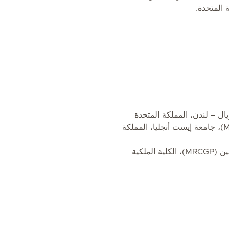
 المتحدة.
بكالوريوس الطب والجراحة (MBBS)، جامعة إيست أنجليا، المملكة
عضوية الكلية الملكية للأطباء العامين (MRCGP)، الكلية الملكية