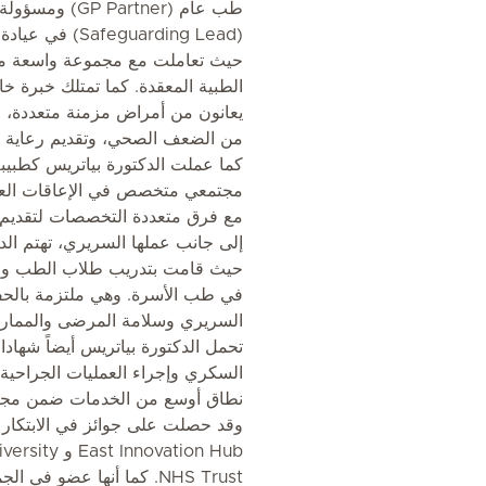
طب عام ( Partner
(eguarding Lead
حيث تعاملت مع مجموعة واسعة من
الطبية المعقدة. كما تمتلك خبرة 
يعانون من أمراض مزمنة متعددة، و
من الضعف الصحي، وتقديم رعاية إنس
كما عملت الدكتورة بياتريس كطبي
مجتمعي متخصص في الإعاقات العص
مع فرق متعددة التخصصات لتقديم ر
إلى جانب عملها السريري، تهتم الدك
حيث قامت بتدريب طلاب الطب والأط
في طب الأسرة. وهي ملتزمة بالحفا
السريري وسلامة المرضى والممارسة
تحمل الدكتورة بياتريس أيضاً شها
السكري وإجراء العمليات الجراحية 
نطاق أوسع من الخدمات ضمن مجا
nnovation Hub
NHS Trust. كما أنها عضو في