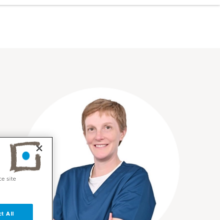
ce site
t All