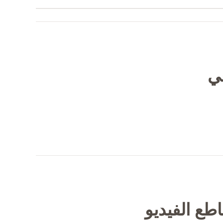
في
طع الفيديو