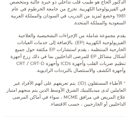
الدكتور الحاج هو طبيب قلب تداخلي ذو خبرة عالية ومتخصص
في الفيزيولوجيا الكهربية. تخرج من جامعة الخرطوم في عام
1981 وخضع لمزيد من التدريب في السودان والمملكة العربية
السعودية والمملكة المتحدة.
يقدم مجموعة شاملة من الإجراءات التشخيصية والعلاجية
الفيزيولوجية الكهربية (EP). بالإضافة إلى خدمات العيادات
الخارجية المنتظمة ، يقدم استشارات EP مكثفة حول جميع
أشكال مشاكل EP للمرضى الداخليين بما في ذلك زرع أجهزة
تنظيم ضربات القلب وأجهزة ICDs وأجهزة CRT / CRT-D
وأجهزة الكشف والاستئصال بالترددات الراديوية.
* الأطباء المستقلون (ID): يتم تعريفهم على أنهم الأفراد غير
العاملين لدى ميديكلينيك الشرق الأوسط الذين يتم منحهم امتياز
علاج المريض في مرافق MCME ، سواء في أماكن المرضى
الداخليين أو الخارجيين ، حسب الاقتضاء.