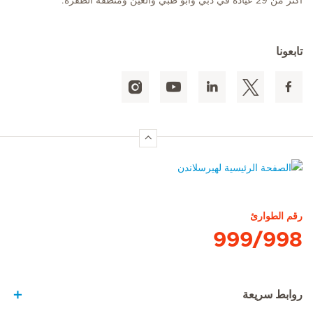
أكثر من 29 عيادة في دبي وأبو ظبي والعين ومنطقة الظفرة.
تابعونا
الصفحة الرئيسية لهيرسلاندن
رقم الطوارئ
999/998
روابط سريعة