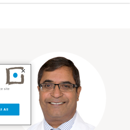
ce site
t All