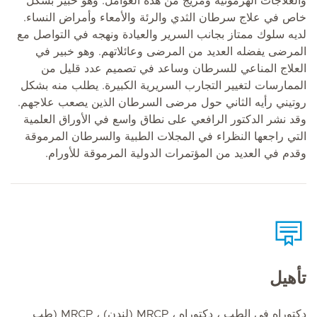
والعلاجات الهرمونية ومزيج من هذه العوامل. وهو خبير بشكل
خاص في علاج سرطان الثدي والرئة والأمعاء وأمراض النساء.
لديه سلوك ممتاز بجانب السرير والعيادة ونهجه في التواصل مع
المرضى يفضله العديد من المرضى وعائلاتهم. وهو خبير في
العلاج المناعي للسرطان وساعد في تصميم عدد قليل من
الممارسات لتغيير التجارب السريرية الكبيرة. يطلب منه بشكل
روتيني رأيه الثاني حول مرضى السرطان الذين يصعب علاجهم.
وقد نشر الدكتور الرافعي على نطاق واسع في الأوراق العلمية
التي راجعها النظراء في المجلات الطبية والسرطان المرموقة
وقدم في العديد من المؤتمرات الدولية المرموقة للأورام.
تأهيل
دكتوراه في الطب ، دكتوراه ، MRCP (لندن) ، MRCP (طب