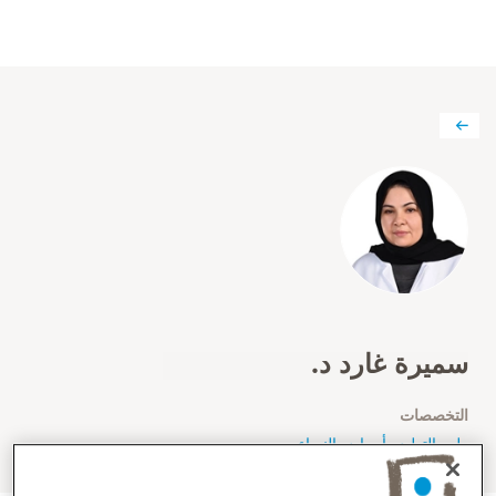
سميرة غارد د.
التخصصات
طب التوليد وأمراض النساء