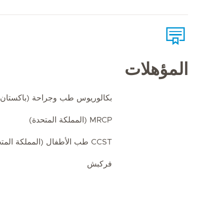
المؤهلات
بكالوريوس طب وجراحة (باكستان)
MRCP (المملكة المتحدة)
CCST طب الأطفال (المملكة المتحدة)
فركبش