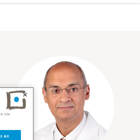
ce site
t All