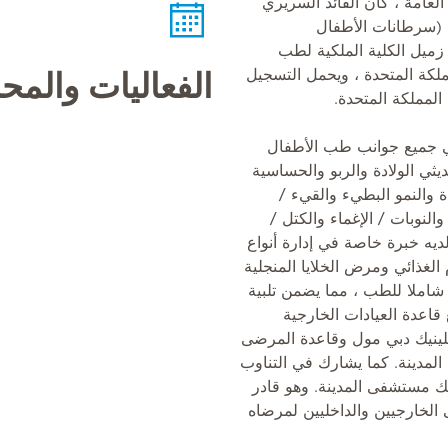
لعامة ، كان القائد السريري
ل (سرطانات الأطفال
زميل الكلية الملكية لطب
لكة المتحدة ، ويحمل التسجيل
الفعاليات والم
المملكة المتحدة.
في جميع جوانب طب الأطفال
يثي الولادة والربو والحساسية
ة والنمو البطيء والقيء /
والنوبات / الإغماء والكتل /
لديه خبرة خاصة في إدارة أنواع
الغذائي ومرض الخلايا المنجلية
ا شاملا للطب ، مما يضمن تلبية
قاعدة العيادات الخارجية
لينيك دبي مول وقاعدة المرضى
لمدينة. كما يشارك في التناوب
ك مستشفى المدينة. وهو قادر
الخارجيين والداخليين لمرضاه