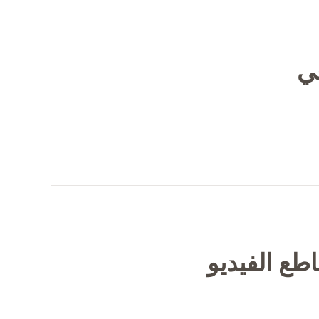
في
طع الفيديو