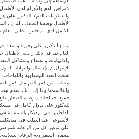
بالإضافة إلى واجبات طب الأطفال ا
لأمراض الدم والأورام لدى الأطفا
واضطرابات الدم). الدكتور علي هو 
الأطفال وصحة الطفل ، لندن ، المم
الكامل لدى المجلس الطبي العام ، 
يتمتع الدكتور علي بخبرة واسعة 
العام بما في ذلك رعاية الأطفال حد
والالتهابات والصداع ومشاكل المعد
الإسهال / الإمساك والتهابات البول 
تضخم الغدد الليمفاوية واللقاحات. 
مختلفة من فقر الدم مثل فقر الدم 
والثلاسيميا وما إلى ذلك. يقدم نهج
جميع احتياجات مرضاه الصغار. تقع 
للدكتور علي بدوام كامل في ميديك
الداخليين في ميديكلينيك مستشفى ا
الأسبوعي عند الطلب في ميديكليني
على توفير كل من الرعاية للمرضى 
لضمان استمرارية الرعاية بسلاسة.