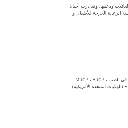
عائلات ودعمها. وقد درب أجيالا
 الرعاية الحرجة للأطفال و
بكالوريوس طب وجراحة ، دكتوراه في الطب ، MRCP ، FRCP