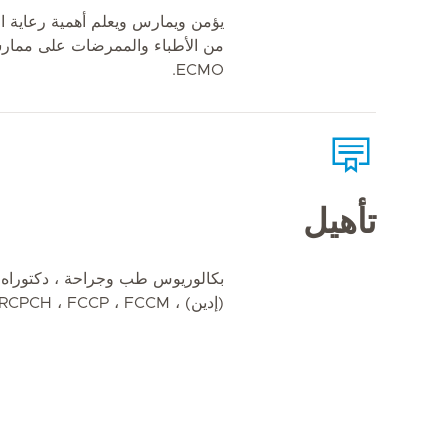
يؤمن ويمارس ويعلم أهمية رعاية ال
من الأطباء والممرضات على ممارسة
ECMO.
تأهيل
(إدين) ، FRCPCH ، FCCP ، FCCM (الولايات المتحدة الأمريكية)