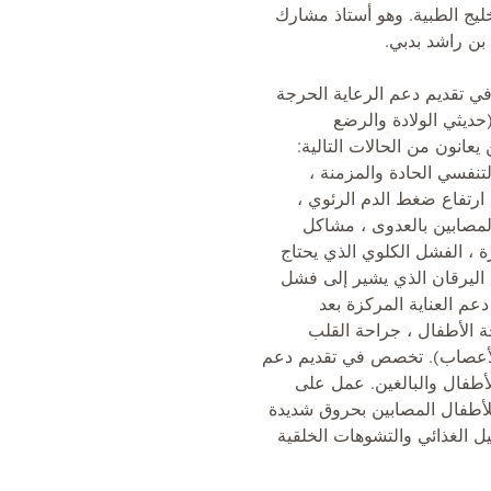
ليج الطبية. وهو أستاذ مشارك
ن راشد بدبي.
في تقديم دعم الرعاية الحرجة
حديثي الولادة والرضع
1 عاما والذين يعانون من الحالات التالية:
تنفسي الحادة والمزمنة ،
ارتفاع ضغط الدم الرئوي ،
لمصابين بالعدوى ، مشاكل
ة ، الفشل الكلوي الذي يحتاج
CR) ، البلازما ، اليرقان الذي يشير إلى فشل
دعم العناية المركزة بعد
ة الأطفال ، جراحة القلب
الأعصاب). تخصص في تقديم دعم
غشائية إضافية (ECMO) للأطفال والبالغين. عمل على
لأطفال المصابين بحروق شديدة
 الغذائي والتشوهات الخلقية