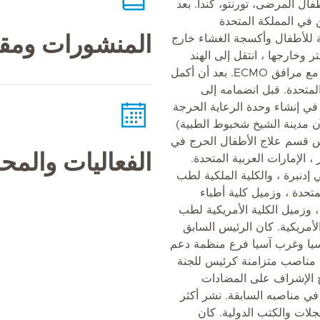
ل المرضى، تورنتو، كندا. بعد
 في المملكة المتحدة
 للأطفال وأكسجة الغشاء خارج
المنشورات ومقا
خارجها ، انتقل إلى الهند
لإنشاء وحدة رعاية حرجة للأطفال مع مرافق ECMO. بعد أن أكمل
لمتحدة. قبل انضمامه إلى
في إنشاء وحدة الرعاية الحرجة
 مدينة الشيخ شخبوط الطبية)
س قسم علاج الأطفال الحرج في
الفعاليات والم
الإمارات العربية المتحدة.
 إدنبرة ، والكلية الملكية لطب
تحدة ، وزميل كلية أطباء
 ، وزميل الكلية الأمريكية لطب
الأمريكية. كان الرئيس السابق
وجنوب آسيا وغرب آسيا فرع منظمة دعم
 الجسم (ELSO). شغل مناصب متزامنة كرئيس للجنة
 الإشراف على المضادات
 في مناصبه السابقة. نشر أكثر
مجلات والكتب الدولية. كان