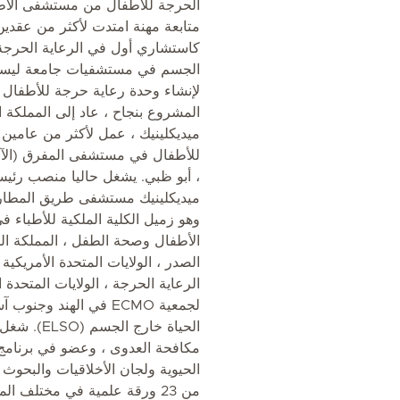
الحرجة للأطفال من مستشفى الأطفا
متابعة مهنة امتدت لأكثر من عقدين
كاستشاري أول في الرعاية الحرجة
الجسم في مستشفيات جامعة ليستر و
المشروع بنجاح ، عاد إلى المملكة ا
ميديكلينيك ، عمل لأكثر من عامين 
للأطفال في مستشفى المفرق (الآن
، أبو ظبي. يشغل حاليا منصب رئي
ميديكلينيك مستشفى طريق المطار ، 
وهو زميل الكلية الملكية للأطباء في
الأطفال وصحة الطفل ، المملكة الم
الصدر ، الولايات المتحدة الأمريكية
الرعاية الحرجة ، الولايات المتحدة 
لجمعية ECMO في الهند 
الحياة خارج
مكافحة العدوى ، وعضو في برنامج
الحيوية ولجان الأخلاقيات والبحوث
من 23 ورقة علمية في مختلف ال