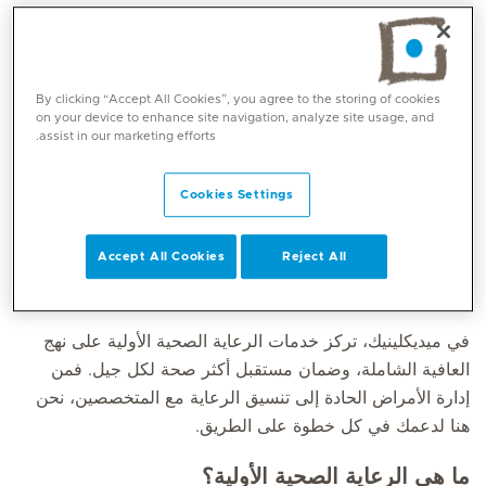
احجز موعد
By clicking “Accept All Cookies”, you agree to the storing of cookies
on your device to enhance site navigation, analyze site usage, and
شريك أسرتك في صحة حياتهم
assist in our marketing efforts.
الرعاية الصحية الأولية أساس الصحة الجيدة، فهي تقدم رعاية
Cookies Settings
موثوقة وشاملة لك ولأفراد أسرتك في كل مرحلة من مراحل
الحياة. إنها نقطة الاتصال الأولى في حال وجود أي مخاوف
Accept All Cookies
Reject All
صحية، حيث تساهم في توجيهك عبر المراحل الهامّة في حياتك،
مع وضع صحتك في المقام الأول.
في ميديكلينيك، تركز خدمات الرعاية الصحية الأولية على نهج
العافية الشاملة، وضمان مستقبل أكثر صحة لكل جيل. فمن
إدارة الأمراض الحادة إلى تنسيق الرعاية مع المتخصصين، نحن
هنا لدعمك في كل خطوة على الطريق.
ما هي الرعاية الصحية الأولية؟