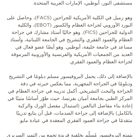
مستشفى النور، أبوظبي، الإمارات العربية المتحدة.
وهو زميل في الكلية الأمريكية للجراحين (FACS)، وحاصل على
البورد الأوروبي لجراحة العظام والكسور (EBOT)، والكلية
الدولية للجراحين (FICS). وهو حاليًا أستاذ مشارك في جراحة
العظام والعمود الفقري والتشريح في الجامعة اللبنانية، وأستاذ
مساعد في جامعة خليفة، أبوظبي. وهو أيضًا عضو فعال في
العديد من الجمعيات الأمريكية والفرنسية والأوروبية المرموقة
لجراحة العظام والعمود الفقري.
بالإضافة إلى ذلك، يحمل البروفيسور مسلم دبلومًا في التشريح
ودبلومًا في الجراحة المجهرية، مما يعكس خبرته في دقة
الجراحة والبحث التشريحي. أكمل تدريبه في جراحة العظام في
المركز الطبي بجامعة أميان بفرنسا، حيث طوّر أساسًا متينًا في
إعادة بناء مفاصل البالغين (استبدال مفصل الورك والركبة
بالكامل) بالإضافة إلى جراحة الصدمات، قبل أن يتابع تدريبًا
متقدمًا في جراحة العمود الفقري المعقدة في عيادة مايو.
يتمتع البروفيسور مُسلّم بخلفية فريدة تجمع بين التميز السريري