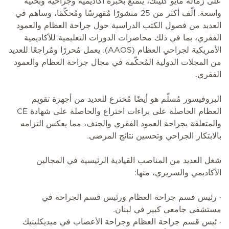
على زمالة مايو كلينك، يتمتع بخبرة أكاديمية وجراحية وبحثية
واسعة. ألّف أكثر من 25 منشورًا مُفهرسًا ومُحكّمًا، وساهم في
العديد من فصول الكتب الدراسية حول جراحة العظام والعمود
الفقري، بما في ذلك محاضرات الدورات التعليمية للأكاديمية
الأمريكية لجراحي العظام (AAOS). يعمل مُحررًا ومُراجعًا للعديد
من المجلات الدولية المُحكّمة في مجال جراحة العظام والعمود
الفقري.
البروفيسور مُسلّم هو أيضًا مُخترع للعديد من أجهزة تقويم
العظام الحاصلة على براءات اختراع والحاصلة على شهادة CE
والمتعلقة بجراحة العمود الفقري والجنف، مما يعكس التزامه
بالابتكار الجراحي وتحسين نتائج المرضى.
شغل العديد من المناصب القيادية الرئيسية في المجالين
الأكاديمي والسريري، منها:
· رئيس قسم جراحة العظام ورئيس قسم الجراحة في
مستشفى جامعي كبير في لبنان.
· ئيس قسم جراحة العظام وجراحة الأعصاب في ميديكلينيك