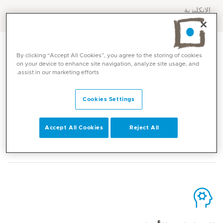
الإنكليزية
By clicking “Accept All Cookies”, you agree to the storing of cookies
on your device to enhance site navigation, analyze site usage, and
assist in our marketing efforts.
الاتصال
Cookies Settings
Accept All Cookies
Reject All
Mediclinic Middle East Corporate Office